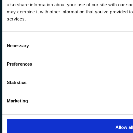
also share information about your use of our site with our so
may combine it with other information that you’ve provided to
services.
Hoe gaan we te werk?
Consent
Necessary
Selection
Deze teamboost doordrenkt van
buitenactiviteiten, volgt een zorgvuldige opbouw
Preferences
gebaseerd op Patrick Lencioni ’s theorie. We
leggen de fundering van onderling vertrouwen,
bewegen naar effectieve conflicthantering,
Statistics
smeden commitment, bevorderen
betrokkenheid en ontwikkelen persoonlijke
Marketing
verantwoordelijkheid. Onze ultieme
bestemming? Focus op het tastbare resultaat.
Onze activiteiten zijn ontworpen voor
Allow al