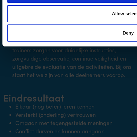
inclusiviteit, zodat iedereen, ongeacht fysieke
conditie, geslacht of leeftijd, kan deelnemen. We
Allow selec
hechten grote waarde aan gelijkheid en maken
deelname voor iedereen mogelijk. Voor jouw
comfort en veiligheid is er altijd een
Deny
professionele ondersteuning aanwezig. Onze
trainers zorgen voor duidelijke instructies,
zorgvuldige observatie, continue veiligheid en
uitgebreide evaluatie van de activiteiten. Bij ons
staat het welzijn van alle deelnemers voorop.
Eindresultaat
Elkaar (nog beter) leren kennen
Versterkt (onderling) vertrouwen
Omgaan met tegengestelde meningen
Conflict durven en kunnen aangaan