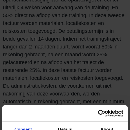
uiterlijk 4 weken voor aanvang van de training. En
50% direct na afloop van de training. In deze tweede
factuur worden materialen, locatiekosten en
reiskosten toegevoegd. De betalingstermijn is in
beide gevallen 14 dagen. Indien het trainingstraject
langer dan 2 maanden duurt, wordt vooraf 50% in
rekening gebracht, na een maand wordt 25%
gefactureerd en na afloop van het traject de
resterende 25%. In deze laatste factuur worden
materialen, locatiekosten en reiskosten toegevoegd.
De administratiekosten, die voortkomen uit niet
nakoming van deze voorwaarden, worden
automatisch in rekening gebracht, met een minimum
van € 45,00 (exclusief BTW) per keer.
Geheimhouding
is door ons verplicht van alle
vertrouwelijke informatie waarvan wij, in het kader
Consent
Details
About