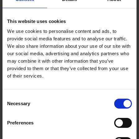
van de overeenkomst, kennis krijgen. Onder
vertrouwelijke informatie wordt verstaan, informatie
This website uses cookies
die niet wordt verondersteld algemeen bekend te
We use cookies to personalise content and ads, to
zijnen die voor derden slechts met medewerking van
provide social media features and to analyse our traffic.
de opdrachtgever verkrijgbaar is.
We also share information about your use of our site with
our social media, advertising and analytics partners who
Incassokosten
komen, zowel gerechtelijk als buiten
may combine it with other information that you’ve
gerechtelijk voor rekening van de opdrachtgever.
provided to them or that they’ve collected from your use
YOU Company BV kan na het verstrijken van de
of their services.
betalingstermijn tot incasso overgaan. Bij
overschrijding van de genoemde betalingstermijn
bent u zonder nadere ingebrekestelling direct van
Consent
Necessary
rechtswege in verzuim. In dit geval zijn wij dan
Selection
bevoegd om tot incasso over te gaan. Aan u zal in dat
geval over de verschuldigde som een
Preferences
vertragingsrente in rekening gebracht worden van 1%
per maand. Naast de hoofdsom en de