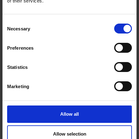
of their services.
Consent
Necessary
Selection
Preferences
Voornaam
(Vereist)
Statistics
Marketing
Achternaam
(Vereist)
Allow all
Bedrijf
Allow selection