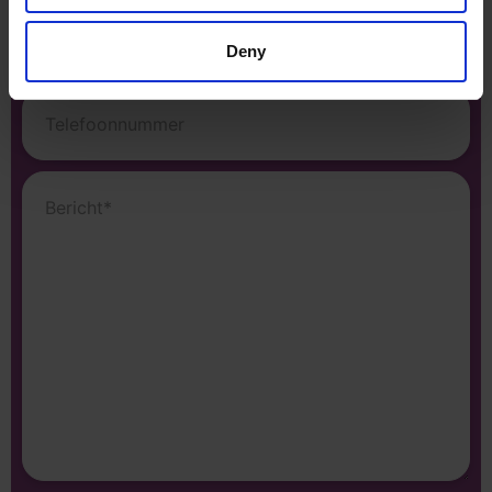
E-
mailadres
(Vereist)
Deny
Telefoonnummer
Bericht
(Vereist)