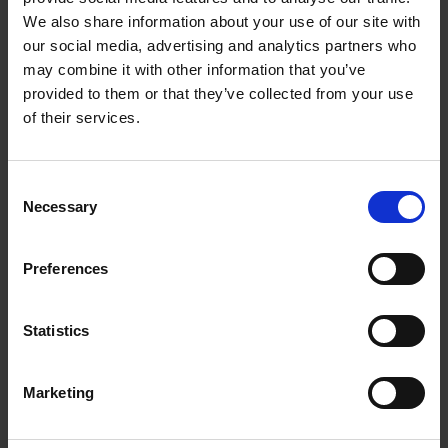
Word actief betrokken en krijg
We also share information about your use of our site with
begeleiding die naadloos aansluit bij jouw
our social media, advertising and analytics partners who
unieke persoonlijkheid
may combine it with other information that you’ve
Blijf op koers met regelmatige check-ins
provided to them or that they’ve collected from your use
of their services.
en continue ondersteuning in jouw
groeiproces
Kortom, ondernemerscoaching kan een breed
Consent
scala aan positieve resultaten opleveren die
Necessary
Selection
zowel het bedrijf als de persoonlijke
ontwikkeling van de ondernemer ten goede
Preferences
komen.
Over de YOU coaches
Statistics
Neem vandaag nog contact op en ontdek hoe
onze ervaren coach jou kan helpen om met
Marketing
focus en vastberadenheid je leiderschapsreis
voort te zetten. Jouw succes is onze missie!