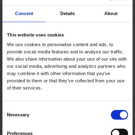
werkt en graag resultaten boekt. Of je nu een
Consent
Details
About
leidinggevende bent of een teamlid, deze
training helpt je om je bewuster te worden van
jouw rol in het team en hoe je die optimaal
This website uses cookies
kunt benutten.
We use cookies to personalise content and ads, to
Specifiek is de training geschikt voor:
provide social media features and to analyse our traffic.
We also share information about your use of our site with
Medewerkers die effectiever willen
our social media, advertising and analytics partners who
samenwerken met hun leidinggevende en
may combine it with other information that you’ve
collega’s.
provided to them or that they’ve collected from your use
of their services.
Teams die willen leren hoe ze samen
sterker kunnen opereren en elkaar beter
kunnen ondersteunen.
Consent
Leidinggevenden die willen begrijpen hoe
Necessary
Selection
ze volgerschap in hun team kunnen
stimuleren.
Preferences