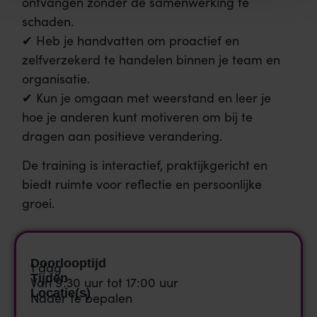
ontvangen zonder de samenwerking te
schaden.
✔ Heb je handvatten om proactief en
zelfverzekerd te handelen binnen je team en
organisatie.
✔ Kun je omgaan met weerstand en leer je
hoe je anderen kunt motiveren om bij te
dragen aan positieve verandering.
De training is interactief, praktijkgericht en
biedt ruimte voor reflectie en persoonlijke
groei.
Doorlooptijd
1 dag
Tijden
Van 9:30 uur tot 17:00 uur
Locatie(s)
Nader te bepalen