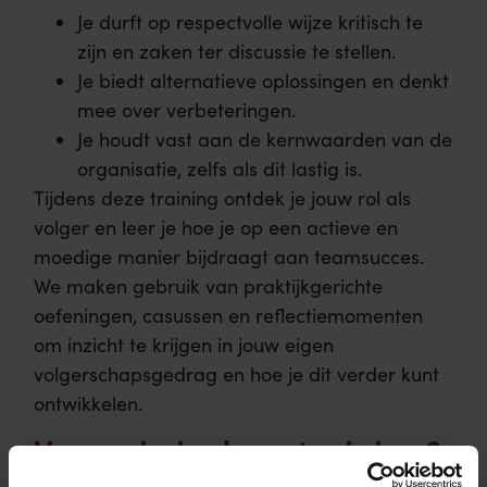
Je durft op respectvolle wijze kritisch te
zijn en zaken ter discussie te stellen.
Je biedt alternatieve oplossingen en denkt
mee over verbeteringen.
Je houdt vast aan de kernwaarden van de
organisatie, zelfs als dit lastig is.
Tijdens deze training ontdek je jouw rol als
volger en leer je hoe je op een actieve en
moedige manier bijdraagt aan teamsucces.
We maken gebruik van praktijkgerichte
oefeningen, casussen en reflectiemomenten
om inzicht te krijgen in jouw eigen
volgerschapsgedrag en hoe je dit verder kunt
ontwikkelen.
Voor wie is deze training?
Deze training is voor iedereen die in een team