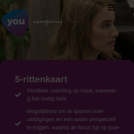
5-rittenkaart
Flexibele coaching op maat, wanneer
jij het nodig hebt.
Mogelijkheid om te sparren over
uitdagingen en een ander perspectief
te krijgen, waarbij de focus ligt op jouw