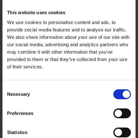
Gebruik van alle sessies
: Het doel is om
This website uses cookies
alle vijf sessies van de 5-rittenkaart te
gebruiken om maximaal profijt te halen
We use cookies to personalise content and ads, to
provide social media features and to analyse our traffic.
uit de coachingervaring. De cliënt kan
We also share information about your use of our site with
ervoor kiezen om de sessies gelijkmatig te
our social media, advertising and analytics partners who
verdelen over een bepaalde periode of ze
may combine it with other information that you’ve
te gebruiken op basis van specifieke
provided to them or that they’ve collected from your use
behoeften en urgentie.
of their services.
Optionele verlenging of verdere coaching
:
Na het voltooien van de 5-rittenkaart kan
Consent
de cliënt ervoor kiezen om extra sessies te
Necessary
Selection
kopen of om door te gaan met een
vollediger coachingstraject, afhankelijk
Preferences
van zijn of haar behoeften en wensen
voor verdere groei en ontwikkeling.
Resultaat dat je kunt
Statistics