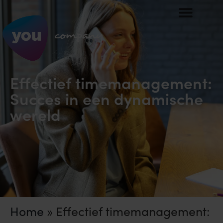
Effectief timemanagement:
Succes in een dynamische
wereld
Home
»
Effectief timemanagement: