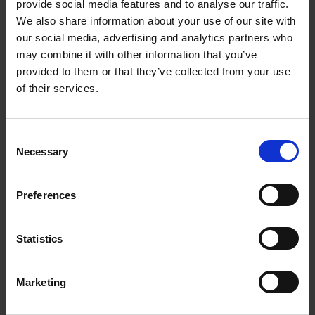
Stel duidelijke doelen:
Definieer wat je wilt
provide social media features and to analyse our traffic.
bereiken op korte en lange termijn. Dit
We also share information about your use of our site with
our social media, advertising and analytics partners who
helpt je om je inspanningen te focussen.
may combine it with other information that you’ve
Prioriteiten stellen:
Gebruik methoden
provided to them or that they’ve collected from your use
zoals
de Eisenhower Matrix
om taken te
of their services.
categoriseren op urgentie en
belangrijkheid.
Consent
Necessary
Selection
Tijdblokken:
Plan specifieke tijdsblokken
voor verschillende taken en houd je eraan.
Dit voorkomt multitasking en bevordert de
Preferences
focus.
Statistics
Elimineer afleidingen:
Creëer een
werkruimte vrij van afleidingen en gebruik
tools om focus te behouden, zoals noise-
Marketing
cancelling koptelefoons of apps die