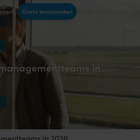
ntact
Gratis kennismaken
en managementteams in
ementteams in 2026