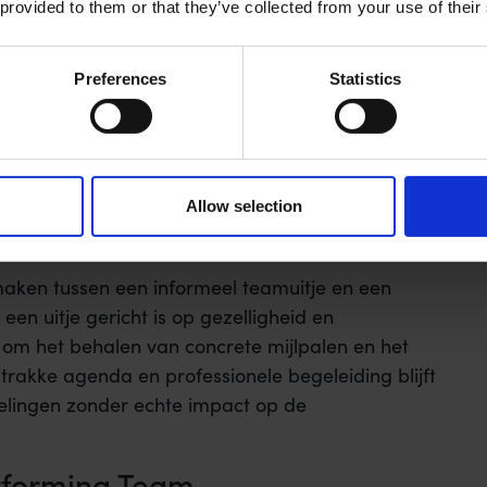
 provided to them or that they’ve collected from your use of their
Preferences
Statistics
Allow selection
maken tussen een informeel teamuitje en een
een uitje gericht is op gezelligheid en
e om het behalen van concrete mijlpalen en het
rakke agenda en professionele begeleiding blijft
elingen zonder echte impact op de
rforming Team