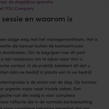
aar de dagelijkse operatie
n met YOU Company
e sessie en waarom is
an een dagje weg met het managementteam. Het is
ventie die bewust buiten de kantoormuren
e doorbreken. Om te begrijpen hoe dit past
, is het raadzaam om te kijken naar
Wat is
che context. In de praktijk betekent dit dat u
en áán uw bedrijf in plaats van ín uw bedrijf.
etermijnvisie is de waan van de dag. Op kantoor
r urgente maar vaak triviale zaken. Een
ische rust die nodig is voor complexe
voor reflectie die in de normale kantoorsetting
k naar cognitieve belasting bevestigt dat ons