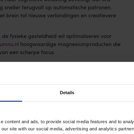
g sneller terugvalt op automatische patronen.
et brein tot nieuwe verbindingen en creatievere
de fysieke gesteldheid wil optimaliseren voor
umnu.nl
hoogwaardige magnesiumproducten die
van een scherpe focus.
this helpful video:
Details
e content and ads, to provide social media features and to analy
 our site with our social media, advertising and analytics partn