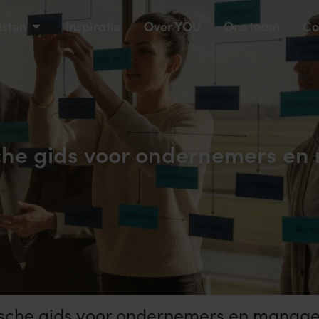
nsten
Inspiratie
Over YOU
Ons team
Co
ische gids voor ondernemers 
gische gids voor ondernemers en manag