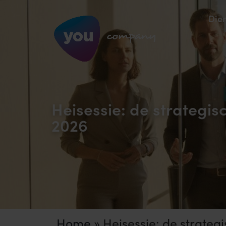
Die
Heisessie: de strateg
2026
Home
»
Heisessie: de strate