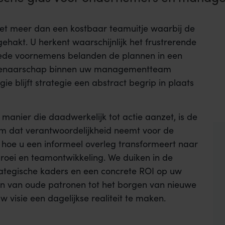
 niet meer dan een kostbaar teamuitje waarbij de
akt. U herkent waarschijnlijk het frustrerende
oede voornemens belanden de plannen in een
eigenaarschap binnen uw managementteam
ie blijft strategie een abstract begrip in plaats
n manier die daadwerkelijk tot actie aanzet, is de
m dat verantwoordelijkheid neemt voor de
t u hoe u een informeel overleg transformeert naar
roei en teamontwikkeling. We duiken in de
rategische kaders en een concrete ROI op uw
ken van oude patronen tot het borgen van nieuwe
w visie een dagelijkse realiteit te maken.