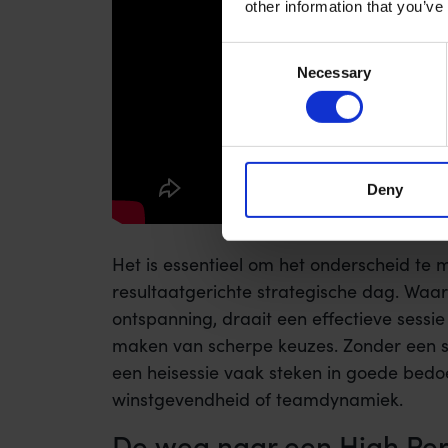
other information that you’ve
Consent
Necessary
Selection
Deny
Het is essentieel om het onderscheid te 
resultaatgerichte strategische dag. Waar 
ontspanning, draait een effectieve sessi
maken van scherpe keuzes. Zonder een st
een heisessie vaak steken in goede bedo
winstgevendheid of teamdynamiek.
De weg naar een High Pe