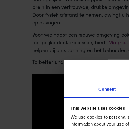
brein in een vertrouwde, drukke omgevin
Door fysiek afstand te nemen, dwingt u h
oplossingen.
Voor wie naast een nieuwe omgeving ook 
dergelijke denkprocessen, biedt
Magnesi
helpen bij ontspanning en het behouden 
To better understand this concept, watch 
Consent
This website uses cookies
We use cookies to personalis
information about your use of