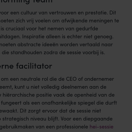
voor een cultuur van vertrouwen en prestatie. Dit
 moeten zich vrij voelen om afwijkende meningen te
t is cruciaal voor het nemen van gedurfde
itdagen. Inspiratie alleen is echter niet genoeg.
moeten abstracte ideeën worden vertaald naar
ie standhouden zodra de sessie voorbij is.
ne facilitator
gt om een neutrale rol die de CEO of ondernemer
g neemt, kunt u niet volledig deelnemen aan de
w hiërarchische positie vaak de openheid van de
 fungeert als een onafhankelijke spiegel die durft
waakt. Dit zorgt ervoor dat de sessie niet
 strategisch niveau blijft. Voor een diepgaande
u gebruikmaken van een professionele
hei-sessie