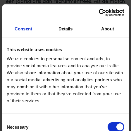
een jaarsalaris aan recruitmentfees. Als de match
na zes maanden niet blijkt te werken, is die
investering verdampt. Een interim manager biedt
de flexibiliteit om direct op te schalen of afscheid
Consent
Details
About
te nemen wanneer de doelstellingen zijn behaald.
Geen langdurige ontslagtrajecten of
opzegtermijnen van maanden.
This website uses cookies
De volledige kosten van een
We use cookies to personalise content and ads, to
provide social media features and to analyse our traffic.
vaste manager
We also share information about your use of our site with
our social media, advertising and analytics partners who
In de Nederlandse markt hanteren we vaak een
may combine it with other information that you’ve
factor van 1,6 tot 1,8 om de werkelijke kosten van
provided to them or that they’ve collected from your use
personeel te berekenen. Dit betekent dat een
of their services.
manager met een bruto loon van 8.000 euro de
organisatie feitelijk tussen de 12.800 en 14.400
Consent
euro per maand kost. Deze extra lasten bestaan
Necessary
Selection