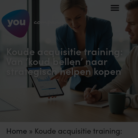
Koude acquisitie training:
Van ‘koud bellen’ naar
strategisch helpen kopen
Home
»
Koude acquisitie training: