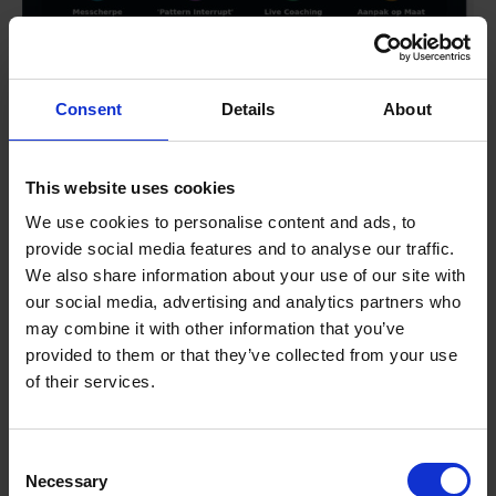
Consent
Details
About
Het frame voor resultaat:
Structuur van een effectief
This website uses cookies
acquisitiegesprek
We use cookies to personalise content and ads, to
provide social media features and to analyse our traffic.
Succes aan de telefoon is geen toevalstreffer; het
We also share information about your use of our site with
our social media, advertising and analytics partners who
is het resultaat van een ijzersterke voorbereiding
may combine it with other information that you’ve
en een scherpe executie. Tijdens een
koude
provided to them or that they’ve collected from your use
acquisitie training
leer je dat een gesprek valt of
of their services.
staat bij de eerste 5 minuten voordat je
überhaupt het nummer draait. In deze ‘5 minuten
check’ analyseer je de LinkedIn-activiteit van je
Consent
Necessary
prospect en zoek je naar een specifiek haakje,
Selection