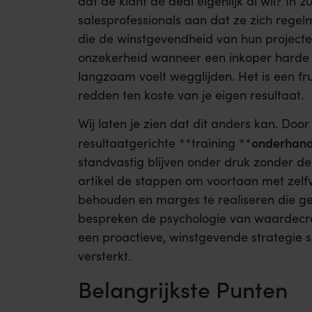
dat de klant de deal eigenlijk al wil? In
salesprofessionals aan dat ze zich rege
die de winstgevendheid van hun projecten 
onzekerheid wanneer een inkoper harde ta
langzaam voelt wegglijden. Het is een fru
redden ten koste van je eigen resultaat.
Wij laten je zien dat dit anders kan. Door
onderhand
resultaatgerichte **training **
standvastig blijven onder druk zonder de
artikel de stappen om voortaan met zelfve
behouden en marges te realiseren die g
bespreken de psychologie van waardecre
een proactieve, winstgevende strategie sc
versterkt.
Belangrijkste Punten