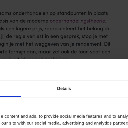
teams onderhandelen op standpunten in plaats
 basis van de moderne
onderhandelingstheorie
.
ls een lagere prijs, representeert het belang de
jij de regie verliest in een gesprek, stop je met
egin je met het weggeven van je rendement. Dit
orte termijn aan, maar zet ook de toon voor een
ijs altijd leidend zal blijven.
beter te begrijpen, bekijk je deze video over
prekken:
jsval"
Details
gst om de opdracht aan een concurrent te
t ervoor dat 64 procent van de professionals
e content and ads, to provide social media features and to analy
aardige tegenprestatie voor terug te vragen.
 our site with our social media, advertising and analytics partn
 tot onnodige handjeklap. Voor senior