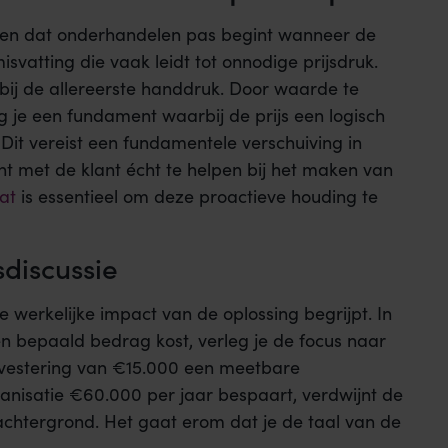
nken dat onderhandelen pas begint wanneer de
misvatting die vaak leidt tot onnodige prijsdruk.
 bij de allereerste handdruk. Door waarde te
g je een fundament waarbij de prijs een logisch
Dit vereist een fundamentele verschuiving in
nt met de klant écht te helpen bij het maken van
at
is essentieel om deze proactieve houding te
sdiscussie
 de werkelijke impact van de oplossing begrijpt. In
n bepaald bedrag kost, verleg je de focus naar
investering van €15.000 een meetbare
rganisatie €60.000 per jaar bespaart, verdwijnt de
 achtergrond. Het gaat erom dat je de taal van de