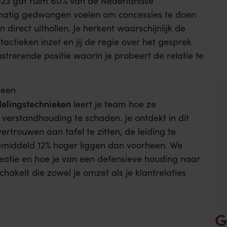
 2023 gaf ruim 60% van de Nederlandse
lmatig gedwongen voelen om concessies te doen
direct uithollen. Je herkent waarschijnlijk de
ctieken inzet en jij de regie over het gesprek
strerende positie waarin je probeert de relatie te
 een
elingstechnieken
leert je team hoe ze
 verstandhouding te schaden. Je ontdekt in dit
rtrouwen aan tafel te zitten, de leiding te
emiddeld 12% hoger liggen dan voorheen. We
atie en hoe je van een defensieve houding naar
hakelt die zowel je omzet als je klantrelaties
G