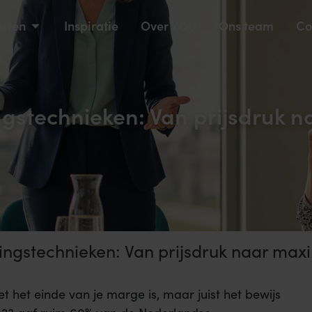
nsten
Inspiratie
Over YOU
Ons team
Co
ngstechnieken: Van prijsdruk
ingstechnieken: Van prijsdruk naar ma
t het einde van je marge is, maar juist het bewijs