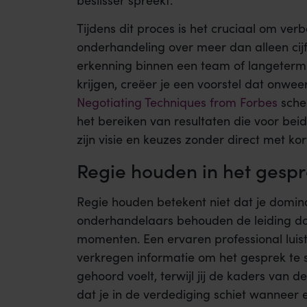
beslisser spreekt.
Tijdens dit proces is het cruciaal om ver
onderhandeling over meer dan alleen cijfe
erkenning binnen een team of langetermi
krijgen, creëer je een voorstel dat onwee
Negotiating Techniques from Forbes
sche
het bereiken van resultaten die voor beide
zijn visie en keuzes zonder direct met kor
Regie houden in het gesp
Regie houden betekent niet dat je domin
onderhandelaars behouden de leiding door
momenten. Een ervaren professional luist
verkregen informatie om het gesprek te s
gehoord voelt, terwijl jij de kaders van
dat je in de verdediging schiet wanneer 