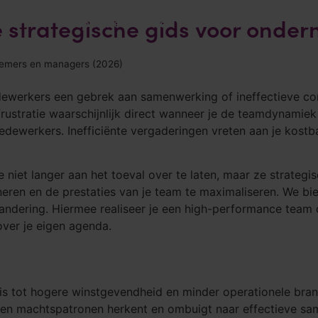
 strategische gids voor onde
nsten
Inspiratie
Over YOU
Ons team
Co
nemers en managers (2026)
dewerkers een gebrek aan samenwerking of ineffectieve co
stratie waarschijnlijk direct wanneer je de teamdynamiek ve
ewerkers. Inefficiënte vergaderingen vreten aan je kostbare
 niet langer aan het toeval over te laten, maar ze strategisc
eren en de prestaties van je team te maximaliseren. We bi
randering. Hiermee realiseer je een high-performance team d
over je eigen agenda.
s tot hogere winstgevendheid en minder operationele bran
 en machtspatronen herkent en ombuigt naar effectieve sa