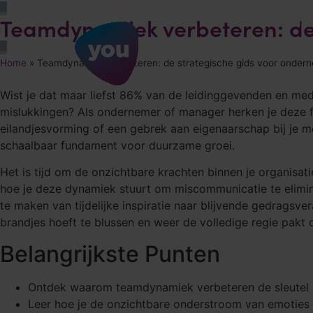
Teamdynamiek verbeteren: de
Die
Home
»
Teamdynamiek verbeteren: de strategische gids voor onder
Wist je dat maar liefst 86% van de leidinggevenden en me
mislukkingen? Als ondernemer of manager herken je deze fru
eilandjesvorming of een gebrek aan eigenaarschap bij je med
schaalbaar fundament voor duurzame groei.
Het is tijd om de onzichtbare krachten binnen je organisatie
hoe je deze dynamiek stuurt om miscommunicatie te elimin
te maken van tijdelijke inspiratie naar blijvende gedragsve
brandjes hoeft te blussen en weer de volledige regie pakt 
Belangrijkste Punten
Ontdek waarom teamdynamiek verbeteren de sleutel i
Leer hoe je de onzichtbare onderstroom van emoties