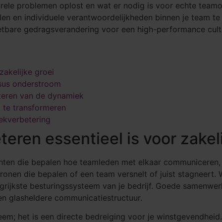
rele problemen oplost en wat er nodig is voor echte teamo
en en individuele verantwoordelijkheden binnen je team te
etbare gedragsverandering voor een high-performance cult
akelijke groei
sus onderstroom
teren van de dynamiek
 te transformeren
kverbetering
en essentieel is voor zakeli
hten die bepalen hoe teamleden met elkaar communiceren,
onen die bepalen of een team versnelt of juist stagneert.
langrijkste besturingssysteem van je bedrijf. Goede samenw
en glasheldere communicatiestructuur.
m; het is een directe bedreiging voor je winstgevendheid.