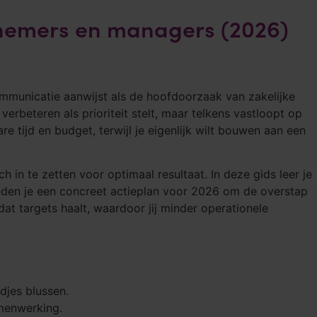
rnemers en managers (2026)
ntact
Gratis kennismaken
mmunicatie aanwijst als de hoofdoorzaak van zakelijke
rbeteren als prioriteit stelt, maar telkens vastloopt op
 tijd en budget, terwijl je eigenlijk wilt bouwen aan een
h in te zetten voor optimaal resultaat. In deze gids leer je
eden je een concreet actieplan voor 2026 om de overstap
at targets haalt, waardoor jij minder operationele
djes blussen.
menwerking.