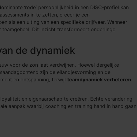
dominante ‘rode’ persoonlijkheid in een DISC-profiel kan
 assessments in te zetten, creëer je een
en als een uiting van een specifieke drijfveer. Wanneer
 teamgeheel. Dit inzicht transformeert onderlinge
 van de dynamiek
euw voor de zon laat verdwijnen. Hoewel dergelijke
p maandagochtend zijn de eilandjesvorming en de
nment en ontspanning, terwijl
teamdynamiek verbeteren
oyaliteit en eigenaarschap te creëren. Echte verandering
grale aanpak waarbij coaching en training hand in hand gaan