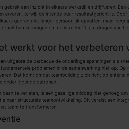
 gebrek aan inzicht in elkaars werkstijl en drijfveren. Een 
 ervaren, terwijl de intentie puur resultaatgericht is. Door
kaars gedrag niet langer persoonlijk opvatten, maar begrijp
groeit hun vermogen om constructief bij te dragen aan het
et werkt voor het verbeteren
en uitgebreide barbecue de onderlinge spanningen als sne
e de fundamentele problemen in de samenwerking niet op. O
waren. Dat komt omdat teambuilding zich richt op entertai
de onderliggende patronen.
aan te verlaten, is een gezellige middag niet genoeg om l
tie naar structurele teamontwikkeling. Dit vereist een inte
het team te transformeren.
ventie