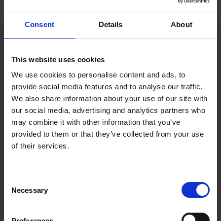
Kennismakingsgesprek:
Plan een
Consent
Details
About
kennismakingsgesprek met potentiële Business
Coaches om te zien of er een klik is en of hun
aanpak aansluit bij jouw behoeften en doelen.
This website uses cookies
We use cookies to personalise content and ads, to
Chemie:
Let op de chemie tussen jou en de
provide social media features and to analyse our traffic.
Business Coach. Het is belangrijk dat je je op je
We also share information about your use of our site with
gemak voelt en open kunt communiceren met
our social media, advertising and analytics partners who
je coach.
may combine it with other information that you’ve
provided to them or that they’ve collected from your use
Contract:
Zodra je de juiste Business Coach
of their services.
hebt gevonden, zorg ervoor dat je een duidelijk
contract opstelt waarin alle afspraken en
verwachtingen worden vastgelegd.
Consent
Necessary
Selection
Conclusie
Een Business Coach kan een waardevolle
Preferences