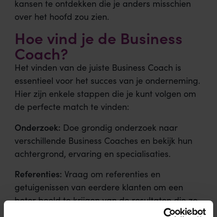
kansen te ontdekken die je anders misschien
over het hoofd zou zien.
Hoe vind je de Business
Coach?
Het vinden van de juiste Business Coach is
essentieel voor het succes van je onderneming.
Hier zijn enkele stappen die je kunt volgen om
de perfecte match te vinden:
Onderzoek:
Doe grondig onderzoek naar
verschillende Business Coaches en bekijk hun
achtergrond, ervaring en specialisaties.
Referenties:
Vraag om referenties en
getuigenissen van eerdere klanten om een
beter beeld te krijgen van de resultaten die ze
hebben behaald.