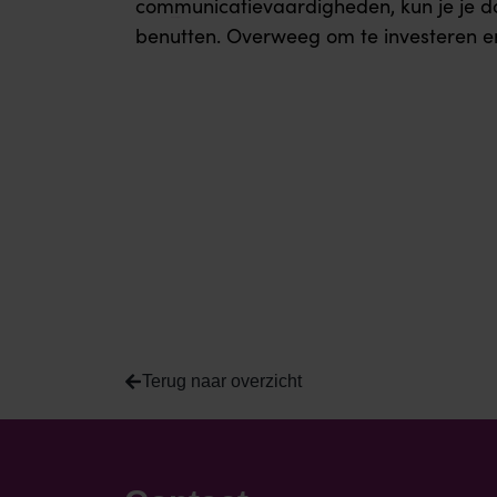
communicatievaardigheden, kun je je doe
Dit word medemogelijk gemaakt door
Coach-spot.
benutten. Overweeg om te investeren en
Terug naar overzicht