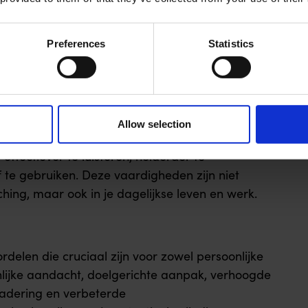
benadering te ontwikkelen die perfect aansluit
n. Dit verhoogt de kans op succes aanzienlijk,
Preferences
Statistics
 worden gebruikt precies zijn afgestemd op
n.
vaardigheden
Allow selection
ntwikkel je ook betere
ffectiever te luisteren, helderder te
te gebruiken. Deze vaardigheden zijn niet
hing, maar ook in je dagelijkse leven en werk.
delen die cruciaal zijn voor zowel persoonlijke
onlijke aandacht, doelgerichte aanpak, verhoogde
nadering en verbeterde