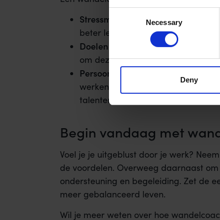
Consent
Stressmanagement
: Door middel 
Necessary
Selection
beter leren omgaan met stress en
Doelen stellen
: Samen met de coac
om deze te bereiken, terwijl je ge
Persoonlijke ontwikkeling
: Wandelc
Deny
werken aan zelfreflectie, persoonli
talenten.
Begin vandaag met wande
Voel je je uitgeblust door je werk? Neem
de voordelen. Overweeg daarnaast om e
ondersteuning en begeleiding. Zet de e
meer gebalanceerd leven.
Wil je meer weten over hoe wandelcoac