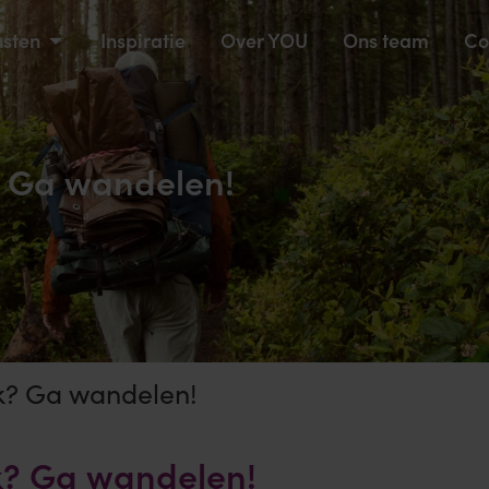
nsten
Inspiratie
Over YOU
Ons team
Co
? Ga wandelen!
rk? Ga wandelen!
rk? Ga wandelen!