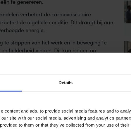
eeën te genereren.
andelen verbetert de cardiovasculaire
rbetert de algehele conditie. Dit draagt bij aan
 verhoogde energie.
g te stappen van het werk en in beweging te
 en helderheid vinden. Dit kan helpen om
e keren naar je taken.
delen van begeleiding bij
Details
lateerde stress en op zoek zijn naar
itkomst bieden. Wandelcoaching combineert de
le coachingtechnieken om je te helpen bij het
e content and ads, to provide social media features and to analy
n en werk.
 our site with our social media, advertising and analytics partn
 provided to them or that they’ve collected from your use of their