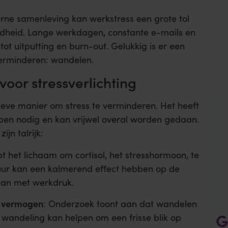
rne samenleving kan werkstress een grote tol
ndheid. Lange werkdagen, constante e-mails en
ot uitputting en burn-out. Gelukkig is er een
erminderen: wandelen.
oor stressverlichting
ieve manier om stress te verminderen. Het heeft
en nodig en kan vrijwel overal worden gedaan.
jn talrijk:
t het lichaam om cortisol, het stresshormoon, te
uur kan een kalmerend effect hebben op de
aan met werkdruk.
d vermogen
: Onderzoek toont aan dat wandelen
G
te wandeling kan helpen om een frisse blik op