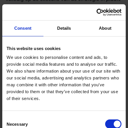
van op het schrijven ervan.
Echte vooruitgang zit niet in de dikte van een
PowerPoint-presentatie, maar in de verandering
Consent
Details
About
van gedrag op de werkvloer. Een interim
manager ziet direct waar de blokkades zitten
This website uses cookies
omdat hij er elke dag mee werkt. Hij herkent de
informele machtsstructuren en de culturele
We use cookies to personalise content and ads, to
weerstanden die een externe adviseur vaak mist.
provide social media features and to analyse our traffic.
We also share information about your use of our site with
Door actieve deelname aan het team
our social media, advertising and analytics partners who
transformeert hij de bedrijfscultuur van binnenuit.
may combine it with other information that you’ve
Het gaat niet om praten over verandering, maar
provided to them or that they’ve collected from your use
om het daadwerkelijk laten zien van nieuw
of their services.
leiderschap.
Van advies naar actie
Consent
Necessary
Selection