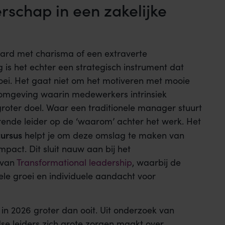
erschap in een zakelijke
ward met charisma of een extraverte
g is het echter een strategisch instrument dat
oei. Het gaat niet om het motiveren met mooie
omgeving waarin medewerkers intrinsiek
roter doel. Waar een traditionele manager stuurt
erende leider op de ‘waarom’ achter het werk. Het
cursus
helpt je om deze omslag te maken van
mpact. Dit sluit nauw aan bij het
 van
Transformational leadership
, waarbij de
uele groei en individuele aandacht voor
 in 2026 groter dan ooit. Uit onderzoek van
se leiders zich grote zorgen maakt over