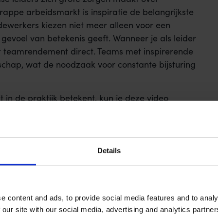
rappe arbeidsmarkt is inspiratie de belangrijkste
ewerkers kiezen niet meer alleen voor een
 gevoel van betekenis geeft. Wanneer je als leider
het teamrendement direct. Teams met inspirerende
schap, wat de noodzaak voor constante bijsturing
 in de praktijk betekent, kun je deze video
Details
e content and ads, to provide social media features and to analy
 our site with our social media, advertising and analytics partn