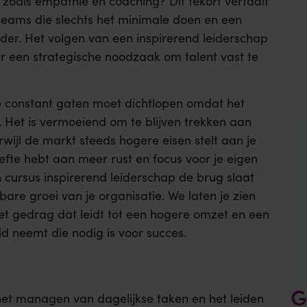
n zoals empathie en coaching? Dit tekort vertaalt
r teams die slechts het minimale doen en een
ider. Het volgen van een inspirerend leiderschap
aar een strategische noodzaak om talent vast te
 je constant gaten moet dichtlopen omdat het
 Het is vermoeiend om te blijven trekken aan
wijl de markt steeds hogere eisen stelt aan je
fte hebt aan meer rust en focus voor je eigen
en cursus inspirerend leiderschap de brug slaat
bare groei van je organisatie. We laten je zien
et gedrag dat leidt tot een hogere omzet en een
id neemt die nodig is voor succes.
G
 het managen van dagelijkse taken en het leiden