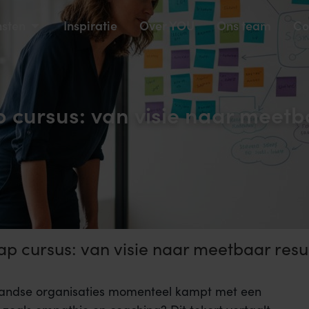
nsten
Inspiratie
Over YOU
Ons team
Co
p cursus: van visie naar meetb
ap cursus: van visie naar meetbaar resu
rlandse organisaties momenteel kampt met een