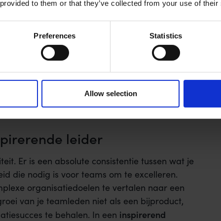
 provided to them or that they’ve collected from your use of their
Preferences
Statistics
Allow selection
pirerende leider
iteit. Er is een absolute consistentie tussen wat je
eid die nodig is voor teams om te excelleren.
plexe organisatiedoelen te vertalen naar een
 groei van je teamleden niet als een bijproduct,
inspirerend
atiesucces te behalen. In een