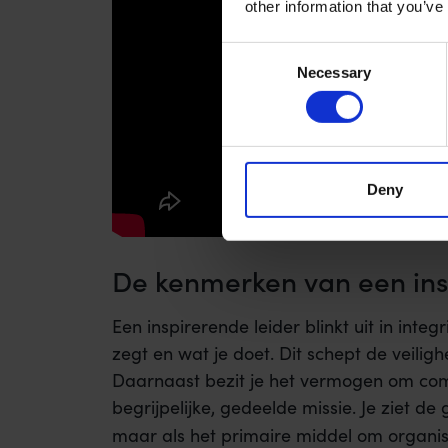
other information that you’ve
Consent
Necessary
Selection
Deny
De kenmerken van een ins
Een inspirerende leider blinkt uit in integr
zegt en wat je doet. Dit schept de veiligh
Daarnaast bezit je het vermogen om com
begrijpelijke, gedeelde missie. Je ziet de
maar als het primaire middel om organis