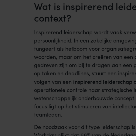
Wat is inspirerend leid
context?
Inspirerend leiderschap wordt vaak ver
persoonlijkheid. In een zakelijke omgevin
fungeert als hefboom voor organisatiegr
woorden, maar om het creëren van een 
gedreven zijn om bij te dragen aan een g
op taken en deadlines, stuurt een inspir
inspirerend leiderschap 
volgen van een
operationele controle naar strategische i
wetenschappelijk onderbouwde concept
focus ligt op het stimuleren van intellect
teamleden.
De noodzaak voor dit type leiderschap is
Workday blijkt dat 68% van de Nederland