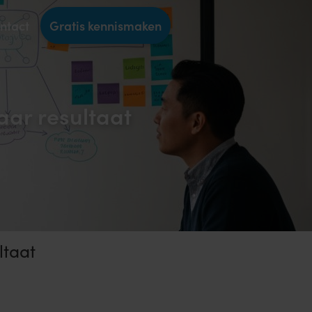
ntact
Gratis kennismaken
aar resultaat
ltaat