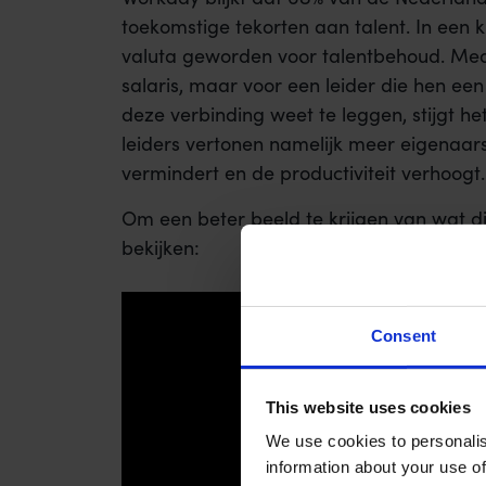
toekomstige tekorten aan talent. In een k
valuta geworden voor talentbehoud. Med
salaris, maar voor een leider die hen een
deze verbinding weet te leggen, stijgt 
leiders vertonen namelijk meer eigenaar
vermindert en de productiviteit verhoogt.
Om een beter beeld te krijgen van wat dit
bekijken:
Consent
This website uses cookies
We use cookies to personalis
information about your use of