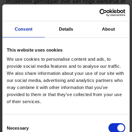
Incidenteel gemopper over een hoge werkdruk of
een stroef lopend project is menselijk en vaak
zelfs een gezonde manier om stoom af te blazen.
Het wordt echter problematisch wanneer dit
Consent
Details
About
gedrag transformeert in een vast patroon. Een
medewerker met een negatieve houding
onderscheidt zich door de frequentie en de
This website uses cookies
context van hun uitingen. Waar een gezonde
We use cookies to personalise content and ads, to
medewerker kritiek geeft om een proces te
provide social media features and to analyse our traffic.
verbeteren, gebruikt een negatieve medewerker
We also share information about your use of our site with
weerstand om processen te vertragen of de sfeer
our social media, advertising and analytics partners who
may combine it with other information that you’ve
te ondermijnen. Het verschil zit in de intentie: is
provided to them or that they’ve collected from your use
het doel herstel of enkel ventilatie?
of their services.
De doorslaggevende factor voor actie is de
invloed op de omgeving. Wanneer collega’s de
Consent
medewerker gaan ontwijken of, erger nog, het
Necessary
Selection