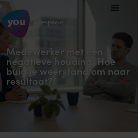
Medewerker met een
negatieve houding: Hoe
buig je weerstand om naar
resultaat?