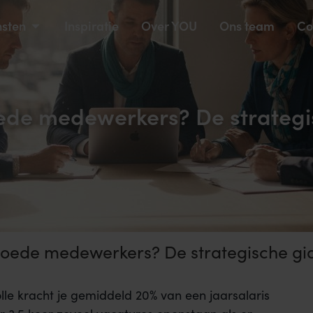
nsten
Inspiratie
Over YOU
Ons team
Co
de medewerkers? De strategisc
ede medewerkers? De strategische gids
lle kracht je gemiddeld 20% van een jaarsalaris