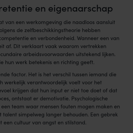
retentie en eigenaarschap
ltaat van een werkomgeving die naadloos aansluit
Volgens de zelfbeschikkingstheorie hebben
 competentie en verbondenheid. Wanneer een van
teit af. Dit verklaart vaak waarom vertrekken
undaire arbeidsvoorwaarden uitstekend lijken.
e hun werk betekenis en richting geeft.
de factor. Het is het verschil tussen iemand die
h werkelijk verantwoordelijk voelt voor het
oel krijgen dat hun input er niet toe doet of dat
ces, ontstaat er demotivatie. Psychologische
. In een team waar mensen fouten mogen maken en
jft talent simpelweg langer behouden. Een gebrek
ot een cultuur van angst en stilstand.