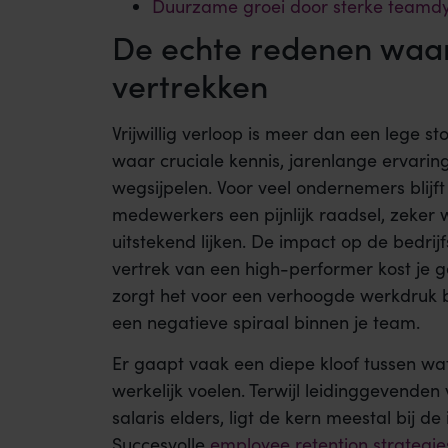
Duurzame groei door sterke teamd
De echte redenen wa
vertrekken
Vrijwillig verloop is meer dan een lege stoe
waar cruciale kennis, jarenlange erva
wegsijpelen. Voor veel ondernemers blij
medewerkers een pijnlijk raadsel, zeke
uitstekend lijken. De impact op de bedrij
vertrek van een high-performer kost je 
zorgt het voor een verhoogde werkdruk bi
een negatieve spiraal binnen je team.
Er gaapt vaak een diepe kloof tussen 
werkelijk voelen. Terwijl leidinggevende
salaris elders, ligt de kern meestal bij d
Succesvolle
employee retention strategie