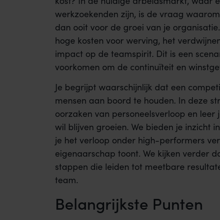
kost? In de huidige arbeidsmarkt, waar e
werkzoekenden zijn, is de vraag waarom
dan ooit voor de groei van je organisatie
hoge kosten voor werving, het verdwijnen
impact op de teamspirit. Dit is een scenar
voorkomen om de continuïteit en winstg
Je begrijpt waarschijnlijk dat een competi
mensen aan boord te houden. In deze str
oorzaken van personeelsverloop en leer j
wil blijven groeien. We bieden je inzicht
je het verloop onder high-performers ver
eigenaarschap toont. We kijken verder d
stappen die leiden tot meetbare result
team.
Belangrijkste Punten