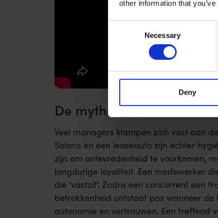
other information that you’ve
Consent
Necessary
Selection
Deny
De mythe van het salaris
Veel managers klampen zich vast aan de 
Salaris en een leaseauto zijn echter hyg
zijn om ontevredenheid te voorkomen, maa
langdurige loyaliteit. Een medewerker die
die ‘vastzit’. Zodra een concurrent een f
betrokkenheid ontstaat pas wanneer de b
autonomie en vertrouwen. Een treffend vo