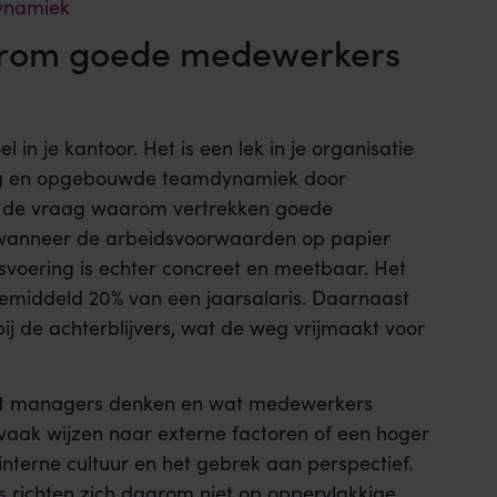
ynamiek
arom goede medewerkers
l in je kantoor. Het is een lek in je organisatie
ring en opgebouwde teamdynamiek door
ft de vraag waarom vertrekken goede
r wanneer de arbeidsvoorwaarden op papier
fsvoering is echter concreet en meetbaar. Het
gemiddeld 20% van een jaarsalaris. Daarnaast
j de achterblijvers, wat de weg vrijmaakt voor
wat managers denken en wat medewerkers
n vaak wijzen naar externe factoren of een hoger
e interne cultuur en het gebrek aan perspectief.
s
richten zich daarom niet op oppervlakkige