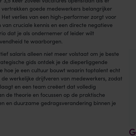
r 3,5 keer zoveel vacatures openstaan als er
 vertrekken goede medewerkers belangrijker
. Het verlies van een high-performer zorgt voor
 van cruciale kennis en een directe negatieve
io dat je als ondernemer of leider wilt
evendheid te waarborgen.
tief salaris alleen niet meer volstaat om je beste
ategische gids ontdek je de dieperliggende
e hoe je een cultuur bouwt waarin toptalent echt
 in de werkelijke drijfveren van medewerkers, zodat
laagt en een team creëert dat volledig
an de theorie en focussen op de praktische
aten en duurzame gedragsverandering binnen je
G