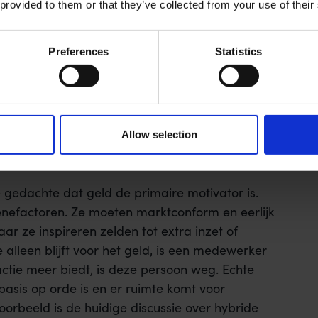
 provided to them or that they’ve collected from your use of their
Preferences
Statistics
Allow selection
gedachte dat geld de primaire motivator is.
iënefactoren. Ze moeten marktconform en eerlijk
r ze inspireren zelden tot extra inzet of
 alleen blijft voor het geld, is een medewerker
ractie meer biedt, is deze persoon weg. Echte
asis op orde is en er ruimte komt voor
orbeeld is de huidige discussie over hybride