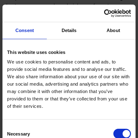
kosten van een verkeerde inhuur of een traag
selectieproces vele malen hoger liggen. Een
interim management bureau biedt niet alleen
snelheid, maar vooral de zekerheid dat de
Consent
Details
About
kandidaat past bij de specifieke uitdaging van
jouw organisatie. Terwijl jij nog door LinkedIn-
This website uses cookies
profielen scrolt, heeft een bureau de ideale
We use cookies to personalise content and ads, to
kandidaat vaak al in het vizier. Wij beschikken
provide social media features and to analyse our traffic.
over een exclusief en vooraf gescreend netwerk
We also share information about your use of our site with
van topmanagers die we persoonlijk kennen.
our social media, advertising and analytics partners who
Binnen enkele dagen zit de juiste persoon aan
may combine it with other information that you’ve
tafel, klaar om impact te maken.
provided to them or that they’ve collected from your use
of their services.
Daarnaast ontzorgt een bureau je volledig op het
gebied van contractbeheer en administratie. In
2026 is dit belangrijker dan ooit. Met de volledige
Consent
handhaving van de Wet DBA en de nieuwe regels
Necessary
Selection