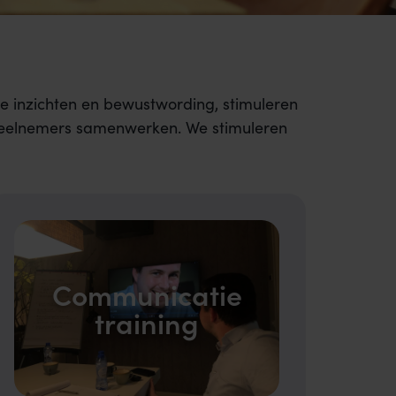
e inzichten en bewustwording, stimuleren
j deelnemers samenwerken. We stimuleren
Communicatie
training