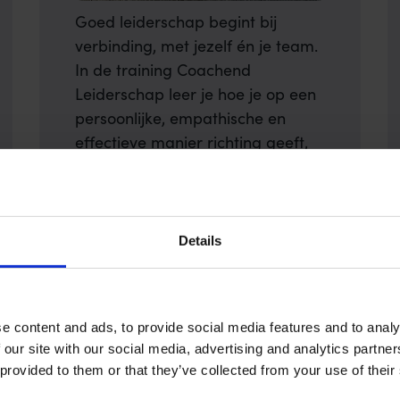
Goed leiderschap begint bij
verbinding, met jezelf én je team.
In de training Coachend
Leiderschap leer je hoe je op een
persoonlijke, empathische en
effectieve manier richting geeft,
zonder de controle te verliezen.
Met veel ruimte voor oefening,
reflectie en praktische
methodieken ontwikkel je een
Details
leiderschapsstijl die écht bij jou
past.
e content and ads, to provide social media features and to analy
 our site with our social media, advertising and analytics partn
Lees meer
 provided to them or that they’ve collected from your use of their