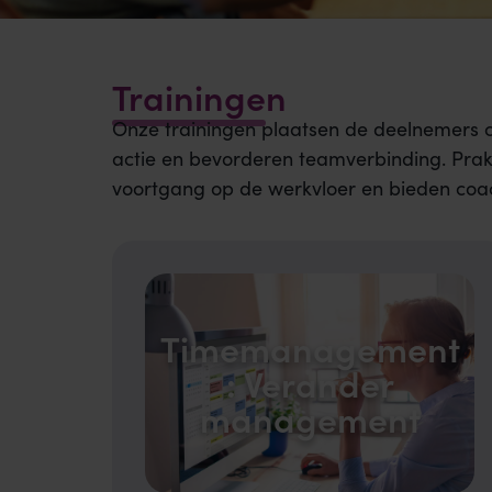
Trainingen
Onze trainingen plaatsen de deelnemers c
actie en bevorderen teamverbinding. Prak
voortgang op de werkvloer en bieden coac
Timemanagement
: Verander
management