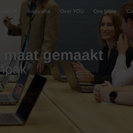
nsten
Inspiratie
Over YOU
Ons team
Co
p maat gemaakt
anpak