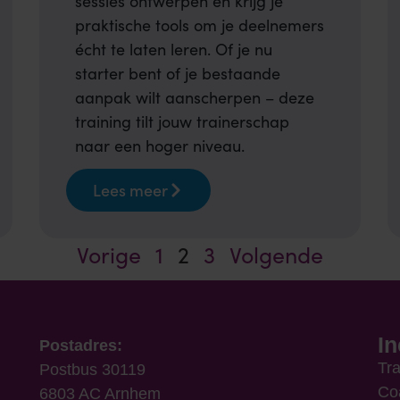
sessies ontwerpen én krijg je
praktische tools om je deelnemers
écht te laten leren. Of je nu
starter bent of je bestaande
aanpak wilt aanscherpen – deze
training tilt jouw trainerschap
naar een hoger niveau.
Lees meer
Vorige
1
2
3
Volgende
I
Postadres:
Tr
Postbus 30119
Co
6803 AC Arnhem