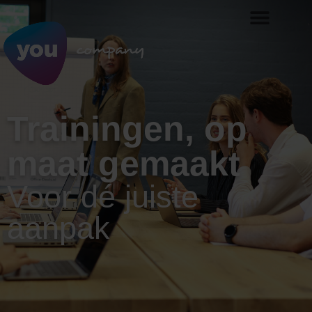
Trainingen, op
maat gemaakt
Voor dé juiste
aanpak