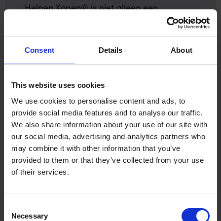
Helpen Kopen® is niet alleen een
salesprogramma, maar een professionele
reflectie op hoe verkoop werkelijk werkt.
Na deelname is er ruimte voor een
Consent
Details
About
reflectiegesprek over de doorvertaling
naar je team of organisatie.
This website uses cookies
We use cookies to personalise content and ads, to
provide social media features and to analyse our traffic.
We also share information about your use of our site with
our social media, advertising and analytics partners who
may combine it with other information that you’ve
provided to them or that they’ve collected from your use
Lees meer
of their services.
Consent
Necessary
Selection