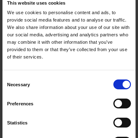
This website uses cookies
We use cookies to personalise content and ads, to
provide social media features and to analyse our traffic.
We also share information about your use of our site with
our social media, advertising and analytics partners who
may combine it with other information that you’ve
provided to them or that they’ve collected from your use
of their services.
De meeste heisessies zijn in de praktijk niet meer dan
een kostbaar teamuitje waarbij de echte knopen
Consent
onvoldoende worden doorgehakt. U herkent…
Necessary
Selection
Leiderschap assessment:
de strategische gids voor
Preferences
ondernemers en managers
Statistics
(2026)