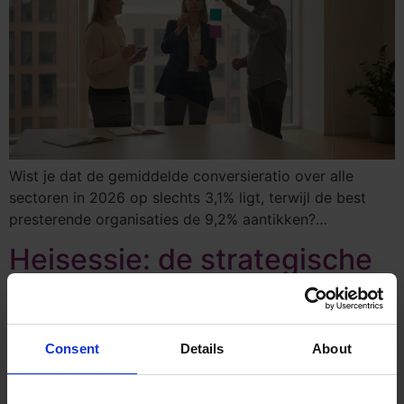
Wist je dat de gemiddelde conversieratio over alle
sectoren in 2026 op slechts 3,1% ligt, terwijl de best
presterende organisaties de 9,2% aantikken?…
Heisessie: de strategische
gids voor ondernemers en
managementteams in 2026
Consent
Details
About