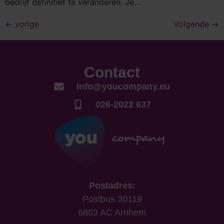
bedrijf definitief te veranderen. Je…
←
vorige
Volgende
→
Contact
info@youcompany.eu
026-2022 637
Postadres:
Postbus 30119
6803 AC Arnhem